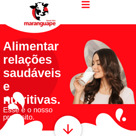
Alimentar
relações
saudáveis
e
nutritivas.
Esse é o nosso
propósito.